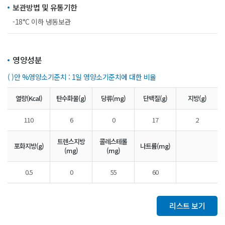
보관방법 및 유통기한
-18°C 이하 냉동보관
영양성분
( )안 %영양소기준치 : 1일 영양소기준치에 대한 비율
열량(Kcal)
탄수화물(g)
당류(mg)
단백질(g)
지방(g)
110
6
0
17
2
트렌스지방
콜레스테롤
포화지방(g)
나트륨(mg)
(mg)
(mg)
0.5
0
55
60
리스트 보기