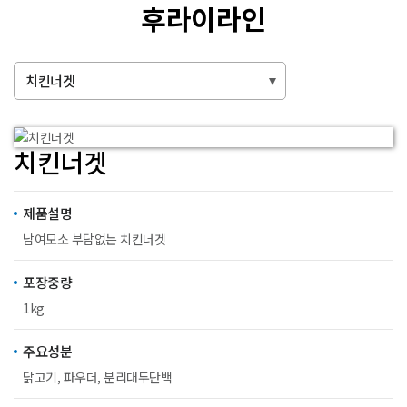
후라이라인
치킨너겟
치킨너겟
제품설명
남여모소 부담없는 치킨너겟
포장중량
1kg
주요성분
닭고기, 파우더, 분리대두단백