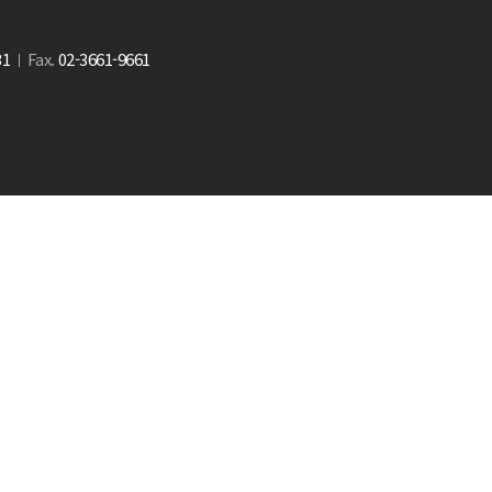
31
Fax.
02-3661-9661