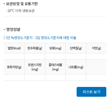
보관방법 및 유통기한
-18°C 이하 냉동보관
영양성분
( )안 %영양소기준치 : 1일 영양소기준치에 대한 비율
열량(Kcal)
탄수화물(g)
당류(mg)
단백질(g)
지방(g)
트렌스지방
콜레스테롤
포화지방(g)
나트륨(mg)
(mg)
(mg)
리스트 보기