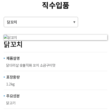
직수입품
닭꼬치
닭꼬치
제품설명
닭다리살 숯불직화 꼬치 소금구이맛
포장중량
1.2kg
주요성분
닭고기