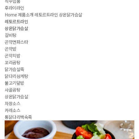
직수입품
후라이라인
Home
제품소개
레토르트라인
상온닭가슴살
레토르트라인
상온닭가슴살
갈비탕
곤약면파스타
곤약밥
곤약치밥
꼬리곰탕
닭가슴살죽
닭다리삼계탕
불고기덮밥
사골곰탕
상온닭가슴살
자장소스
카레소스
통닭다리백숙죽