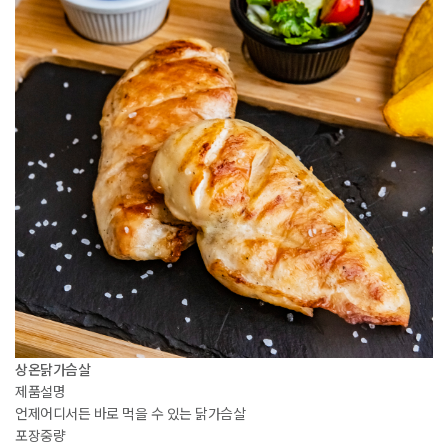
상온닭가슴살
제품설명
언제어디서든 바로 먹을 수 있는 닭가슴살
포장중량