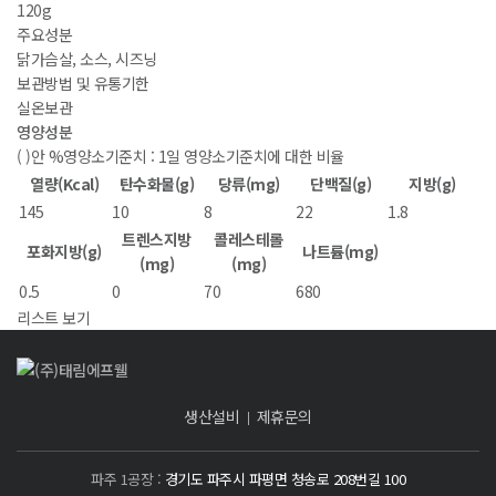
120g
주요성분
닭가슴살, 소스, 시즈닝
보관방법 및 유통기한
실온보관
영양성분
( )안 %영양소기준치 : 1일 영양소기준치에 대한 비율
열량(Kcal)
탄수화물(g)
당류(mg)
단백질(g)
지방(g)
145
10
8
22
1.8
트렌스지방
콜레스테롤
포화지방(g)
나트륨(mg)
(mg)
(mg)
0.5
0
70
680
리스트 보기
생산설비
제휴문의
파주 1공장 :
경기도 파주시 파평면 청송로 208번길 100